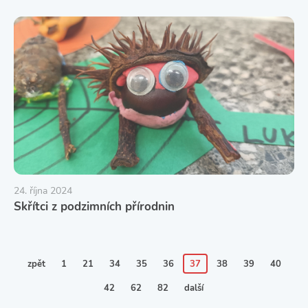
24. října 2024
Skřítci z podzimních přírodnin
zpět
1
21
34
35
36
37
38
39
40
42
62
82
další