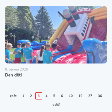
8. června 2026
Den dětí
zpět
1
2
3
4
5
6
10
19
27
36
další