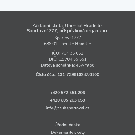
Základní škola, Uherské Hradiště,
Sportovní 777, příspěvková organizace
Sportovní 777
686 01 Uherské Hradiště
IČO:
704 35 651
DIČ:
CZ
704 35 651
Datová schránka:
43wmtp8
Číslo účtu:
131‑739810247
/0100
+420 572 551 206
+420 605 203 058
info@zsuhsportovni.cz
Úřední deska
Dokumenty školy