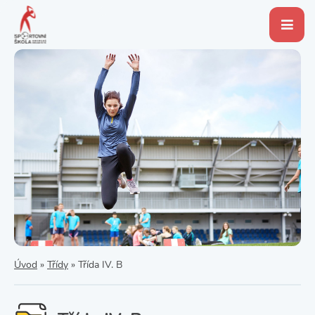
Úvod
»
Třídy
»
Třída IV. B