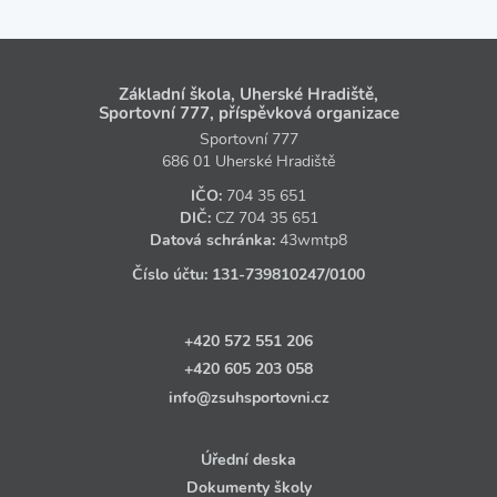
Základní škola, Uherské Hradiště,
Sportovní 777, příspěvková organizace
Sportovní 777
686 01 Uherské Hradiště
IČO:
704 35 651
DIČ:
CZ
704 35 651
Datová schránka:
43wmtp8
Číslo účtu:
131‑739810247
/0100
+420 572 551 206
+420 605 203 058
info@zsuhsportovni.cz
Úřední deska
Dokumenty školy