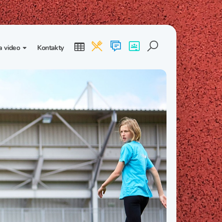
a video
Kontakty
ogalerie
Třída I. B
Třída I. C
dea
Třída II. B
Třída II. C
Třída III. B
Třída III. C
Třída IV. B
Třída IV. C
Třída V. B
Třída V. C
Třída VI. B
Třída VI. C
Třída VII. B
Třída VII. C
Třída VIII. B
Třída VIII. C