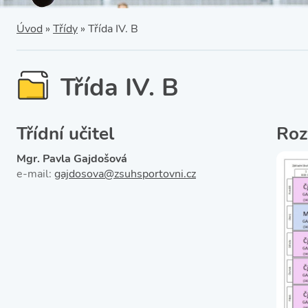
SRPŠ – Spolek rodičů a
přátel školy
Třída IX. A
Úvod
»
Třídy
»
Třída IV. B
Historie školy
Třída IV. B
Třídní učitel
Roz
Mgr. Pavla Gajdošová
e-mail:
gajdosova@zsuhsportovni.cz