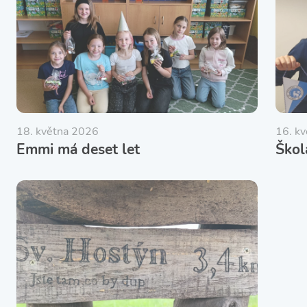
18. května 2026
16. k
Emmi má deset let
Škol