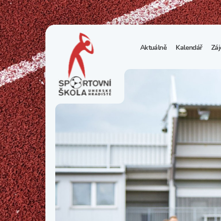
Aktuálně
Kalendář
Záj
1
S
N