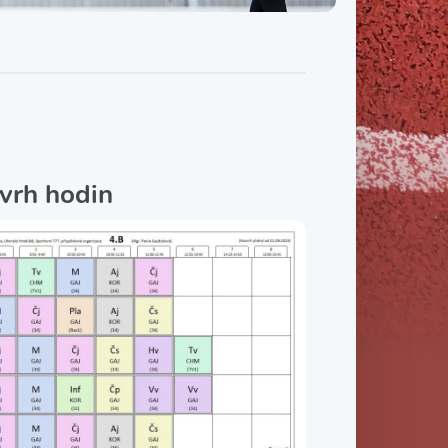
Třída IX. B
Třída IX. C
vrh hodin