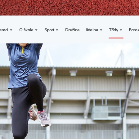
emci
O škole
Sport
Družina
Jídelna
Třídy
Foto 
. třída
Základní informace
Lyžařské kurzy
Základní informace
Třída I. A
Fot
portovní třídy
Organizace školního roku
Rekordy školy v tělesné
Vnitřní řád školní jídelny
Třída II. A
Vi
výchově
esportovní třídy
Výuka a učební plán
Třída III. A
Spolupráce se sportovními
kluby
Zájmové kroužky
Třída IV. A
Školní sportovní klub
Školní poradenské
Třída V. A
pracoviště
Tělesná výchova a sport
Třída VI. A
Školní psycholožka
Třída VII. A
Školská rada
Třída VIII. A