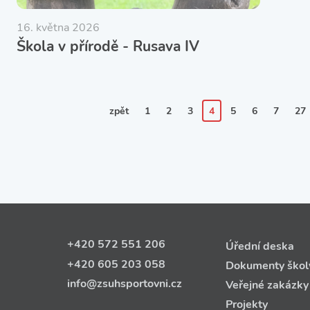
16. května 2026
Škola v přírodě - Rusava IV
zpět
1
2
3
4
5
6
7
27
+420 572 551 206
Úřední deska
+420 605 203 058
Dokumenty škol
info@zsuhsportovni.cz
Veřejné zakázky
Projekty