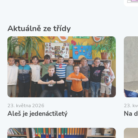
Aktuálně ze třídy
23. května 2026
23. k
Aleš je jedenáctiletý
Na d