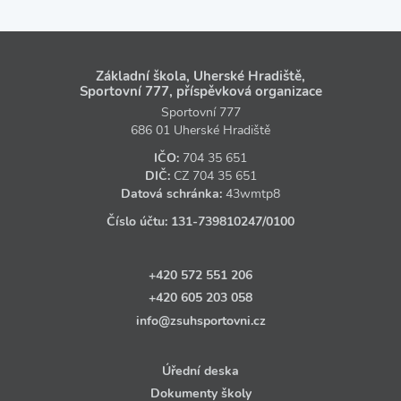
Základní škola, Uherské Hradiště,
Sportovní 777, příspěvková organizace
Sportovní 777
686 01 Uherské Hradiště
IČO:
704 35 651
DIČ:
CZ
704 35 651
Datová schránka:
43wmtp8
Číslo účtu:
131‑739810247
/0100
+420 572 551 206
+420 605 203 058
info@zsuhsportovni.cz
Úřední deska
Dokumenty školy