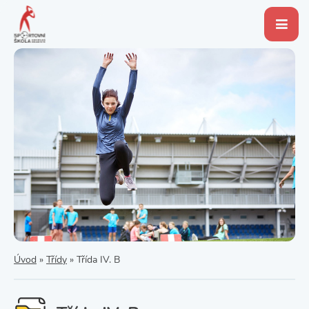
Úvod
»
Třídy
»
Třída IV. B