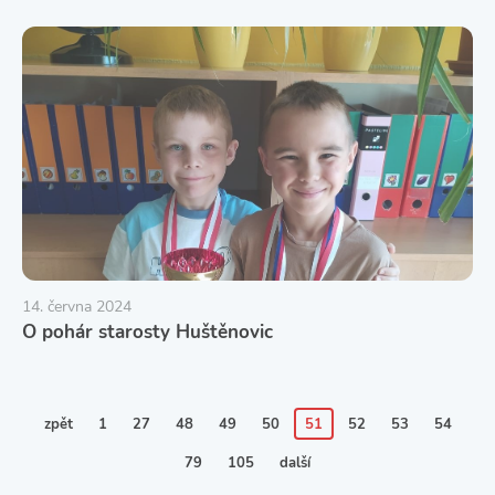
14. června 2024
O pohár starosty Huštěnovic
zpět
1
27
48
49
50
51
52
53
54
79
105
další