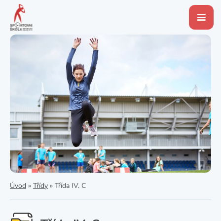
Úvod
»
Třídy
»
Třída IV. C