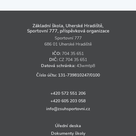
Základní škola, Uherské Hradiště,
Sportovní 777, příspěvková organizace
Sportovní 777
686 01 Uherské Hradiště
IČO:
704 35 651
DIČ:
CZ
704 35 651
Datová schránka:
43wmtp8
Číslo účtu:
131‑739810247
/0100
+420 572 551 206
+420 605 203 058
info@zsuhsportovni.cz
Úřední deska
Dokumenty školy