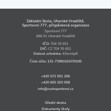
Základní škola, Uherské Hradiště,
Sportovní 777, příspěvková organizace
Sportovní 777
686 01 Uherské Hradiště
IČO:
704 35 651
DIČ:
CZ
704 35 651
Datová schránka:
43wmtp8
Číslo účtu:
131‑739810247
/0100
+420 572 551 206
+420 605 203 058
info@zsuhsportovni.cz
Úřední deska
Dokumenty školy