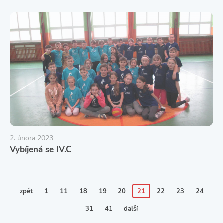
2. února 2023
Vybíjená se IV.C
zpět
1
11
18
19
20
21
22
23
24
31
41
další