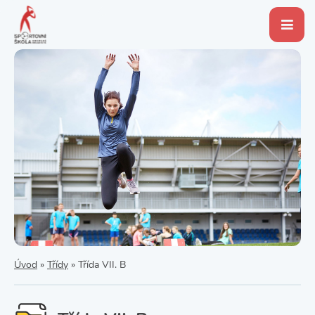
Úvod
»
Třídy
»
Třída VII. B