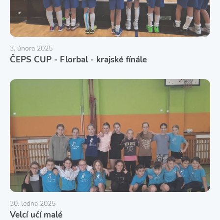
3. února 2025
ČEPS CUP - Florbal - krajské fínále
30. ledna 2025
Velcí učí malé