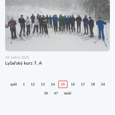
19. ledna 2025
Lyžařský kurz 7. A
zpět
1
12
13
14
15
16
17
18
24
36
47
další