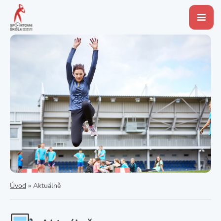
Úvod
»
Aktuálně