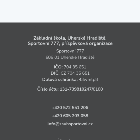
Základní škola, Uherské Hradiště,
Sportovní 777, příspěvková organizace
Sportovní 777
686 01 Uherské Hradiště
IČO:
704 35 651
DIČ:
CZ
704 35 651
Datová schránka:
43wmtp8
Číslo účtu:
131‑739810247
/0100
+420 572 551 206
+420 605 203 058
info@zsuhsportovni.cz