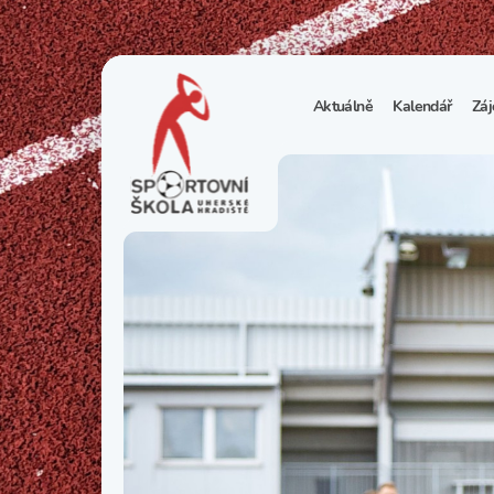
Aktuálně
Kalendář
Záj
1
S
N