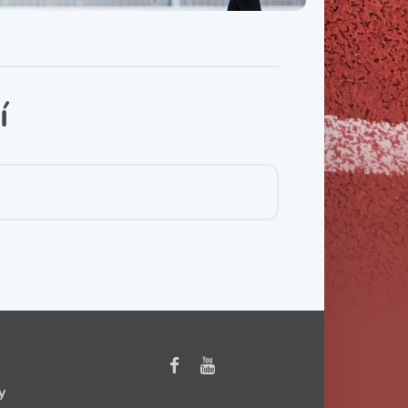
Třída IX. B
Třída IX. C
í
y