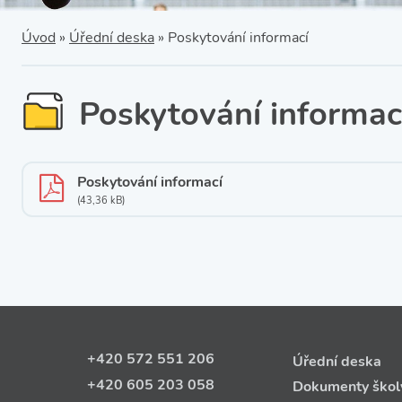
SRPŠ – Spolek rodičů a
přátel školy
Třída IX. A
Úvod
»
Úřední deska
»
Poskytování informací
Historie školy
Poskytování informac
Poskytování informací
(43,36 kB)
+420 572 551 206
Úřední deska
+420 605 203 058
Dokumenty škol