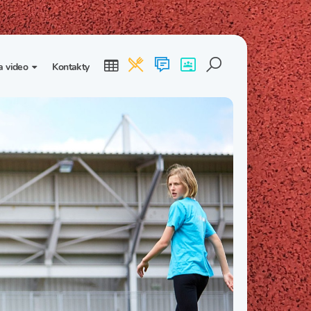
a video
Kontakty
ogalerie
Třída I. B
Třída I. C
dea
Třída II. B
Třída II. C
Třída III. B
Třída III. C
Třída IV. B
Třída IV. C
Třída V. B
Třída V. C
Třída VI. B
Třída VI. C
Třída VII. B
Třída VII. C
Třída VIII. B
Třída VIII. C