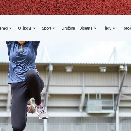
emci
O škole
Sport
Družina
Jídelna
Třídy
Foto 
. třída
Základní informace
Lyžařské kurzy
Základní informace
Třída I. A
Fot
portovní třídy
Organizace školního roku
Rekordy školy v tělesné
Vnitřní řád školní jídelny
Třída II. A
Vi
výchově
esportovní třídy
Výuka a učební plán
Třída III. A
Spolupráce se sportovními
kluby
Zájmové kroužky
Třída IV. A
Školní sportovní klub
Školní poradenské
Třída V. A
pracoviště
Tělesná výchova a sport
Třída VI. A
Školní psycholožka
Třída VII. A
Školská rada
Třída VIII. A