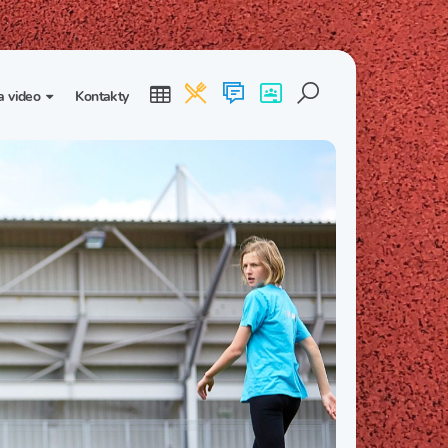
a video
Kontakty
ogalerie
Třída I. B
Třída I. C
dea
Třída II. B
Třída II. C
Třída III. B
Třída III. C
Třída IV. B
Třída IV. C
Třída V. B
Třída V. C
Třída VI. B
Třída VI. C
Třída VII. B
Třída VII. C
Třída VIII. B
Třída VIII. C