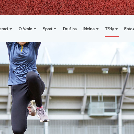
emci
O škole
Sport
Družina
Jídelna
Třídy
Foto 
. třída
Základní informace
Lyžařské kurzy
Základní informace
Třída I. A
Fot
portovní třídy
Organizace školního roku
Rekordy školy v tělesné
Vnitřní řád školní jídelny
Třída II. A
Vi
výchově
esportovní třídy
Výuka a učební plán
Třída III. A
Spolupráce se sportovními
kluby
Zájmové kroužky
Třída IV. A
Školní sportovní klub
Školní poradenské
Třída V. A
pracoviště
Tělesná výchova a sport
Třída VI. A
Školní psycholožka
Třída VII. A
Školská rada
Třída VIII. A