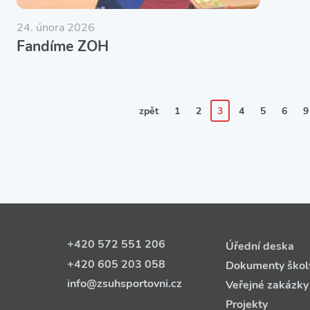
24. února 2026
Fandíme ZOH
zpět
1
2
3
4
5
6
9
+420 572 551 206
Úřední deska
+420 605 203 058
Dokumenty škol
info@zsuhsportovni.cz
Veřejné zakázky
Projekty