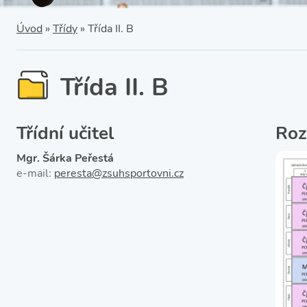
SRPŠ – Spolek rodičů a
přátel školy
Třída IX. A
Úvod
»
Třídy
»
Třída II. B
Historie školy
Třída II. B
Třídní učitel
Roz
Mgr. Šárka Peřestá
e-mail:
peresta@zsuhsportovni.cz