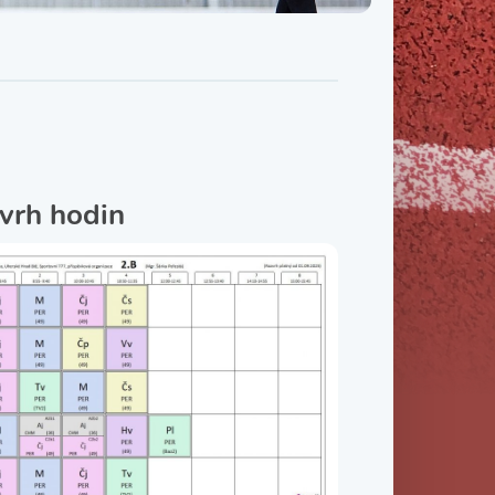
Třída IX. B
Třída IX. C
vrh hodin