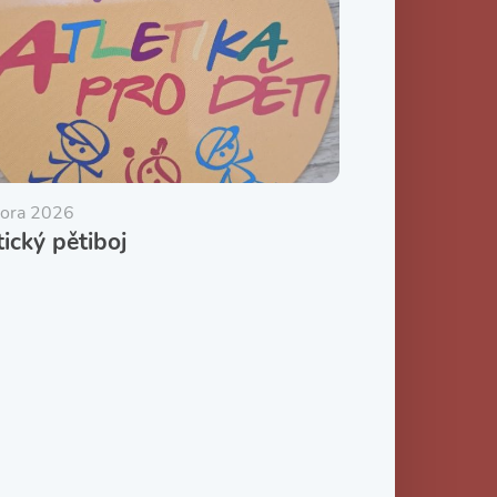
nora 2026
tický pětiboj