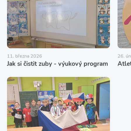
11. března 2026
26. ú
Jak si čistit zuby - výukový program
Atle