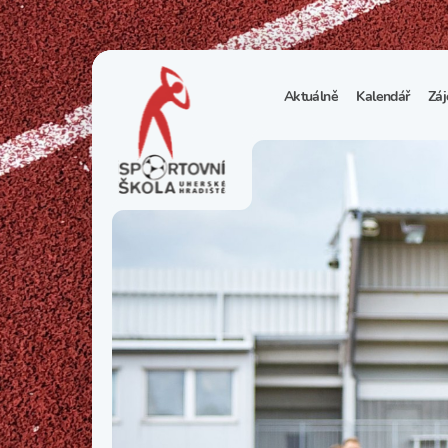
Aktuálně
Kalendář
Záj
1
S
N