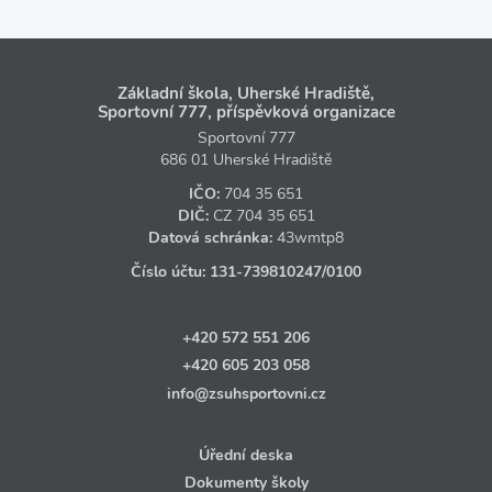
Základní škola, Uherské Hradiště,
Sportovní 777, příspěvková organizace
Sportovní 777
686 01 Uherské Hradiště
IČO:
704 35 651
DIČ:
CZ
704 35 651
Datová schránka:
43wmtp8
Číslo účtu:
131‑739810247
/0100
+420 572 551 206
+420 605 203 058
info@zsuhsportovni.cz
Úřední deska
Dokumenty školy