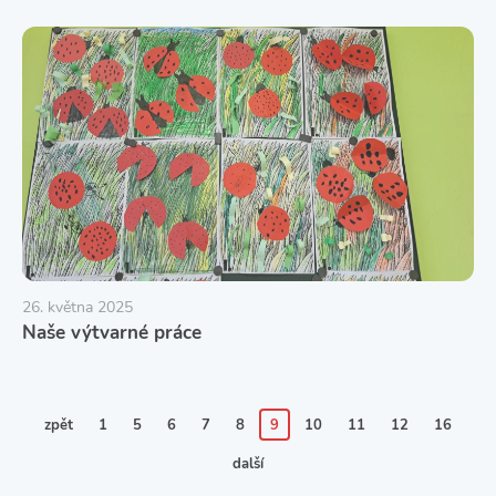
26. května 2025
Naše výtvarné práce
zpět
1
5
6
7
8
9
10
11
12
16
další