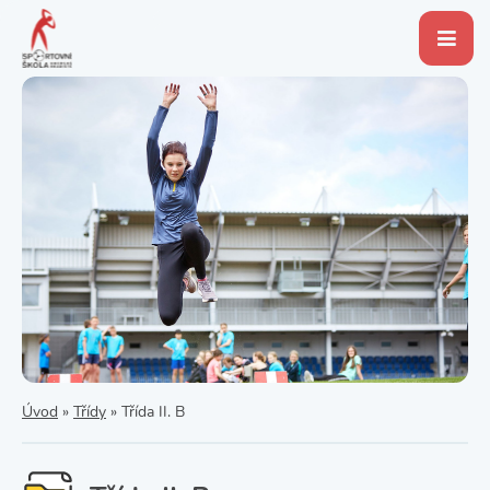
Úvod
»
Třídy
»
Třída II. B