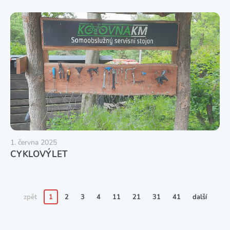
1. června 2025
CYKLOVÝLET
zpět
1
2
3
4
11
21
31
41
další