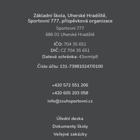
Základní škola, Uherské Hradiště,
Sportovní 777, příspěvková organizace
Sportovní 777
686 01 Uherské Hradiště
IČO:
704 35 651
DIČ:
CZ
704 35 651
Datová schránka:
43wmtp8
Číslo účtu:
131‑739810247
/0100
+420 572 551 206
+420 605 203 058
info@zsuhsportovni.cz
Úřední deska
Dokumenty školy
Veřejné zakázky