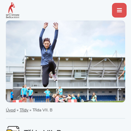
Úvod
»
Třídy
»
Třída VII. B