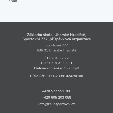
kraje
Základní škola, Uherské Hradiště,
Sportovní 777, příspěvková organizace
Sportovní 777
686 01 Uherské Hradiště
IČO:
704 35 651
DIČ:
CZ
704 35 651
Datová schránka:
43wmtp8
Číslo účtu:
131‑739810247
/0100
+420 572 551 206
+420 605 203 058
info@zsuhsportovni.cz