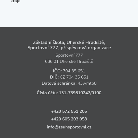
kraje
Základní škola, Uherské Hradiště,
Sportovní 777, příspěvková organizace
Sportovní 777
686 01 Uherské Hradiště
IČO:
704 35 651
DIČ:
CZ
704 35 651
Datová schránka:
43wmtp8
Číslo účtu:
131‑739810247
/0100
+420 572 551 206
+420 605 203 058
info@zsuhsportovni.cz