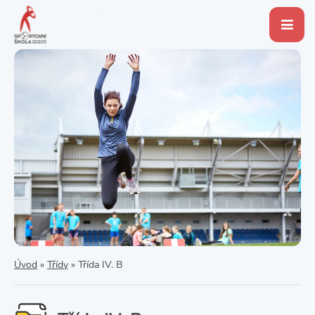
Úvod
»
Třídy
»
Třída IV. B