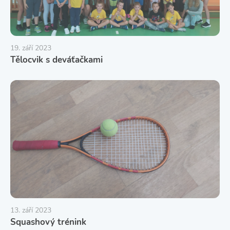
19. září 2023
Tělocvik s deváťačkami
13. září 2023
Squashový trénink