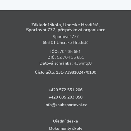
Základní škola, Uherské Hradiště,
Sportovní 777, příspěvková organizace
Sportovní 777
686 01 Uherské Hradiště
IČO:
704 35 651
DIČ:
CZ
704 35 651
Datová schránka:
43wmtp8
Číslo účtu:
131‑739810247
/0100
+420 572 551 206
+420 605 203 058
info@zsuhsportovni.cz
Úřední deska
Dokumenty školy