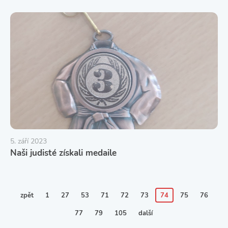
5. září 2023
Naši judisté získali medaile
zpět
1
27
53
71
72
73
74
75
76
77
79
105
další