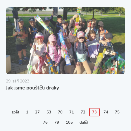
29. září 2023
Jak jsme pouštěli draky
zpět
1
27
53
70
71
72
73
74
75
76
79
105
další