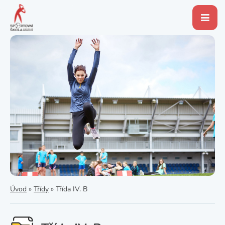
Úvod
»
Třídy
»
Třída IV. B