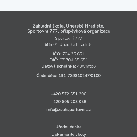
Základní škola, Uherské Hradiště,
Sportovní 777, příspěvková organizace
Sportovní 777
686 01 Uherské Hradiště
IČO:
704 35 651
DIČ:
CZ
704 35 651
Datová schránka:
43wmtp8
Číslo účtu:
131‑739810247
/0100
+420 572 551 206
+420 605 203 058
info@zsuhsportovni.cz
Úřední deska
Dokumenty školy