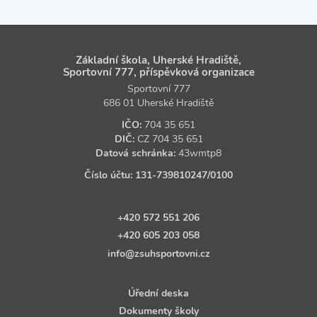
Základní škola, Uherské Hradiště,
Sportovní 777, příspěvková organizace
Sportovní 777
686 01 Uherské Hradiště
IČO:
704 35 651
DIČ:
CZ
704 35 651
Datová schránka:
43wmtp8
Číslo účtu:
131‑739810247
/0100
+420 572 551 206
+420 605 203 058
info@zsuhsportovni.cz
Úřední deska
Dokumenty školy