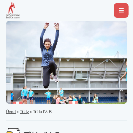
Úvod
»
Třídy
»
Třída IV. B