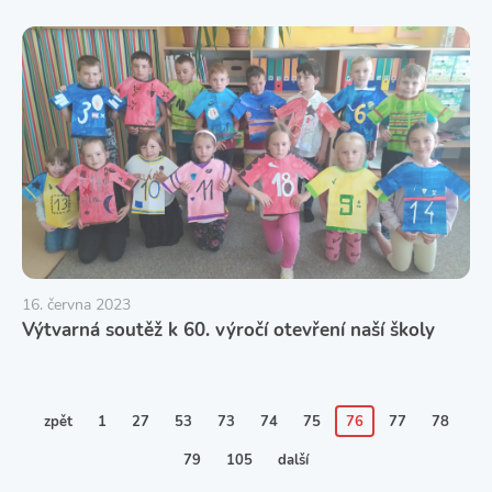
16. června 2023
Výtvarná soutěž k 60. výročí otevření naší školy
zpět
1
27
53
73
74
75
76
77
78
79
105
další