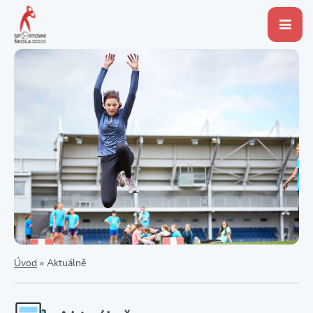
Úvod
»
Aktuálně