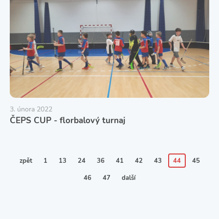
3. února 2022
ČEPS CUP - florbalový turnaj
zpět
1
13
24
36
41
42
43
44
45
46
47
další