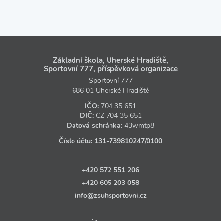
Základní škola, Uherské Hradiště,
Sportovní 777, příspěvková organizace
Sportovní 777
686 01 Uherské Hradiště
IČO:
704 35 651
DIČ:
CZ
704 35 651
Datová schránka:
43wmtp8
Číslo účtu:
131‑739810247
/0100
+420 572 551 206
+420 605 203 058
info@zsuhsportovni.cz