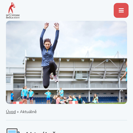
Úvod
»
Aktuálně