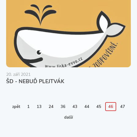
20. září 2021
ŠD - NEBUĎ PLEJTVÁK
zpět
1
13
24
36
43
44
45
46
47
další