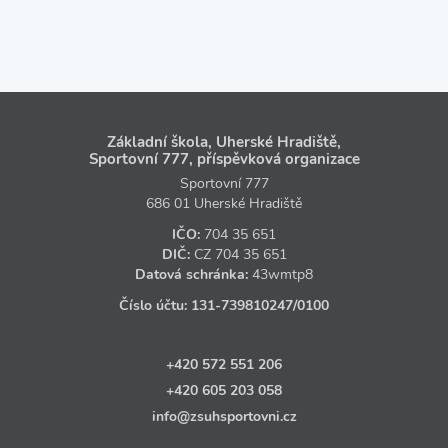
Základní škola, Uherské Hradiště,
Sportovní 777, příspěvková organizace
Sportovní 777
686 01 Uherské Hradiště
IČO:
704 35 651
DIČ:
CZ
704 35 651
Datová schránka:
43wmtp8
Číslo účtu:
131‑739810247
/0100
+420 572 551 206
+420 605 203 058
info@zsuhsportovni.cz