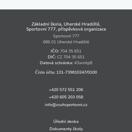
Základní škola, Uherské Hradiště,
Sportovní 777, příspěvková organizace
Sportovní 777
686 01 Uherské Hradiště
IČO:
704 35 651
DIČ:
CZ
704 35 651
Datová schránka:
43wmtp8
Číslo účtu:
131‑739810247
/0100
+420 572 551 206
+420 605 203 058
info@zsuhsportovni.cz
Úřední deska
Dokumenty školy