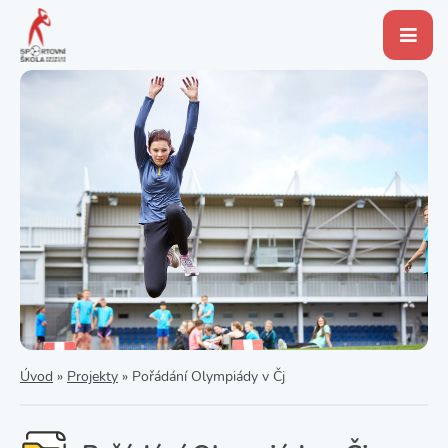
Úvod
»
Projekty
»
Pořádání Olympiády v Čj