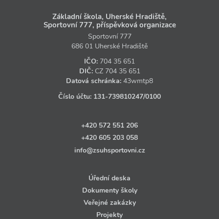
Základní škola, Uherské Hradiště,
Sportovní 777, příspěvková organizace
Sportovní 777
686 01 Uherské Hradiště
IČO:
704 35 651
DIČ:
CZ
704 35 651
Datová schránka:
43wmtp8
Číslo účtu:
131‑739810247
/0100
+420 572 551 206
+420 605 203 058
info@zsuhsportovni.cz
Úřední deska
Dokumenty školy
Veřejné zakázky
Projekty