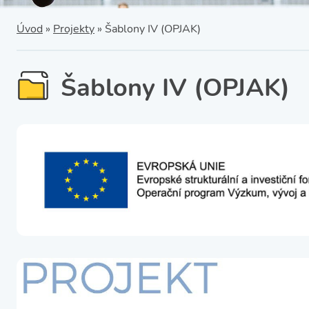
SRPŠ – Spolek rodičů a
přátel školy
Třída IX. A
Úvod
»
Projekty
»
Šablony IV (OPJAK)
Historie školy
Šablony IV (OPJAK)