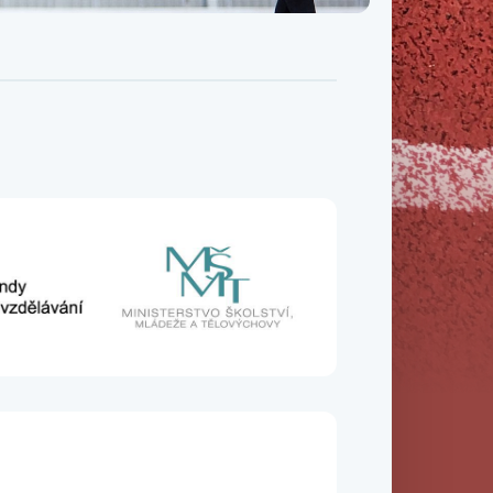
Třída IX. B
Třída IX. C