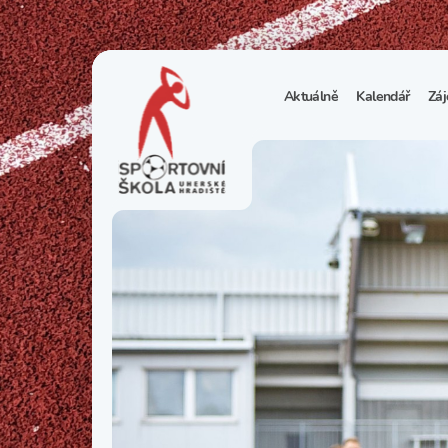
Aktuálně
Kalendář
Záj
1
S
N