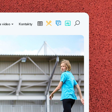
a video
Kontakty
ogalerie
Třída I. B
Třída I. C
dea
Třída II. B
Třída II. C
Třída III. B
Třída III. C
Třída IV. B
Třída IV. C
Třída V. B
Třída V. C
Třída VI. B
Třída VI. C
Třída VII. B
Třída VII. C
Třída VIII. B
Třída VIII. C