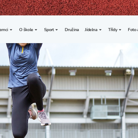
emci
O škole
Sport
Družina
Jídelna
Třídy
Foto 
. třída
Základní informace
Lyžařské kurzy
Základní informace
Třída I. A
Fot
portovní třídy
Organizace školního roku
Rekordy školy v tělesné
Vnitřní řád školní jídelny
Třída II. A
Vi
výchově
esportovní třídy
Výuka a učební plán
Třída III. A
Spolupráce se sportovními
kluby
Zájmové kroužky
Třída IV. A
Školní sportovní klub
Školní poradenské
Třída V. A
pracoviště
Tělesná výchova a sport
Třída VI. A
Školní psycholožka
Třída VII. A
Školská rada
Třída VIII. A