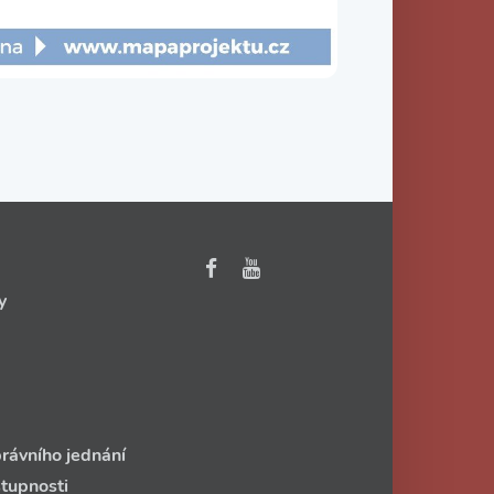
y
rávního jednání
stupnosti