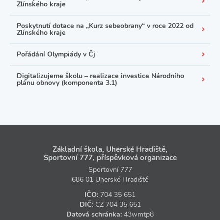
Zlínského kraje
Poskytnutí dotace na „Kurz sebeobrany“ v roce 2022 od
Zlínského kraje
Pořádání Olympiády v Čj
Digitalizujeme školu – realizace investice Národního
plánu obnovy (komponenta 3.1)
Základní škola, Uherské Hradiště,
Sportovní 777, příspěvková organizace
Sportovní 777
686 01 Uherské Hradiště
IČO:
704 35 651
DIČ:
CZ
704 35 651
Datová schránka:
43wmtp8