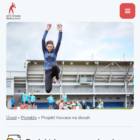
Úvod
»
Projekty
»
Projekt Inovace na dosah